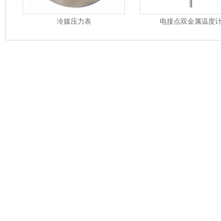
冷媒压力表
电接点双金属温度