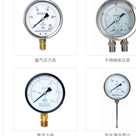
氮气压力表
不锈钢差压表
氧压力表
双金属温度计