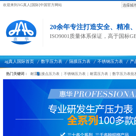
欢迎来到AG真人[国际]中国官方网站
20余年专注打造安全、精准
ISO9001质量体系保证，高于国标GB
ag真人国际首页
数字压力表
隔膜压力表
不锈钢压力表
产
ag真人国际动态
联系ag真人国际
热门关键词：
耐震点接点压力表
|
不锈钢压力表
|
耐震压力表
|
数字压力表批