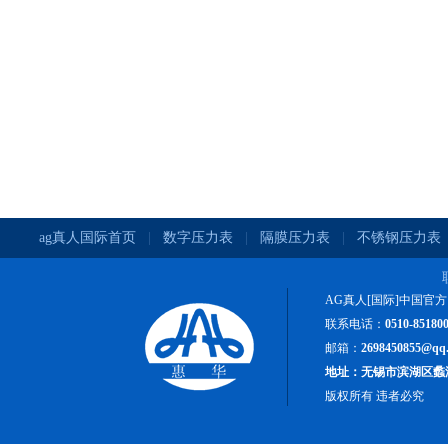
ag真人国际首页
|
数字压力表
|
隔膜压力表
|
不锈钢压力表
AG真人[国际]中国官
联系电话：
0510-85180
邮箱：
2698450855@qq
地址：无锡市滨湖区蠡
版权所有 违者必究