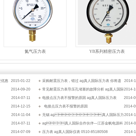
氮气压力表
YB系列精密压力表
表更优惠
2015-01-22
采购耐震压力表，错过 ag真人国际压力表 你将遗
2014-1
2014-09-20
憾终生！
常见耐震压力表导压孔堵塞的故障分析 ag真人国际
2014-1
2014-07-11
压力表 0510-85180508
电接点压力表不报警的原因 ag真人国际压力表
2014-0
2014-12-15
0510-85180508
  电接点压力表不报警的原因
2014-0
耐震压力表
2014-11-04
无锡 ag真人国际压力
2014-1
2014-07-11
表介绍 051085180508
ag真人国际合作伙伴—江苏金帆电源科
2014-0
2014-07-09
技
压力表 ag真人国际仪表 0510-85180508
2014-1