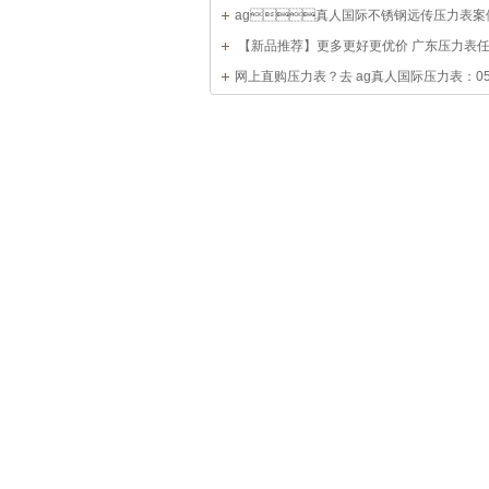
ag真人国际不锈钢远传压力表案
 【新品推荐】更多更好更优价 广东压力表
网上直购压力表？去 ag真人国际压力表：05
85180508