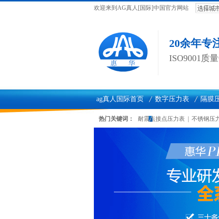
欢迎来到AG真人[国际]中国官方网站
20余年
ISO9001
ag真人国际首页
数字压力表
隔膜
ag真人国际动态
联系ag真人国际
热门关键词：
耐震点接点压力表
|
不锈钢压