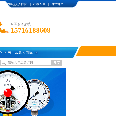
收藏ag真人国际
|
在线留言
|
网站地图
全国服务热线
15716188608
心
关于ag真人国际