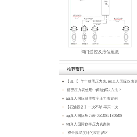
阀门遥控及液位遥测
推荐资讯
【四川】羊年耐震压力表, ag真人国际仪
 精密压力表使用中问题解决方法？
ag真人国际耐震数字压力表案例
【石油设备】一次不够 再买一次
ag真人国际
ag真人国际压力表 051085180508
ag真人国际数字压力表案例
  双金属温度计的应用误区