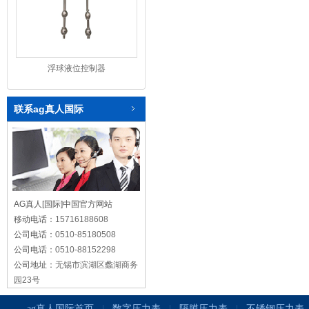
浮球液位控制器
联系ag真人国际
AG真人[国际]中国官方网站
移动电话：
15716188608
公司电话：
0510-85180508
公司电话：
0510-88152298
公司地址：
无锡市滨湖区蠡湖商务
园23号
ag真人国际首页
|
数字压力表
|
隔膜压力表
|
不锈钢压力表