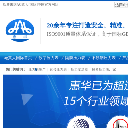
欢迎来到AG真人[国际]中国官方网站
20余年专注打造安全、精准
ISO9001质量体系保证，高于国标GB
ag真人国际首页
数字压力表
隔膜压力表
不锈钢压力表
产
ag真人国际动态
联系ag真人国际
热门关键词：
压力表生产
|
远传压力表
|
压力变送器
|
膜盒压力表厂家